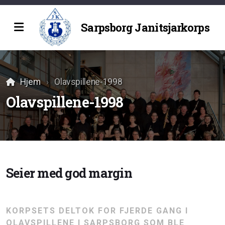
Sarpsborg Janitsjarkorps
Historie
Hjem
Olavspillene-1998
Olavspillene-1998
Seier med god margin
KORPSETS DELTOK FOR FJERDE GANG I
OLAVSPILLENE I SARPSBORG SOM BLE