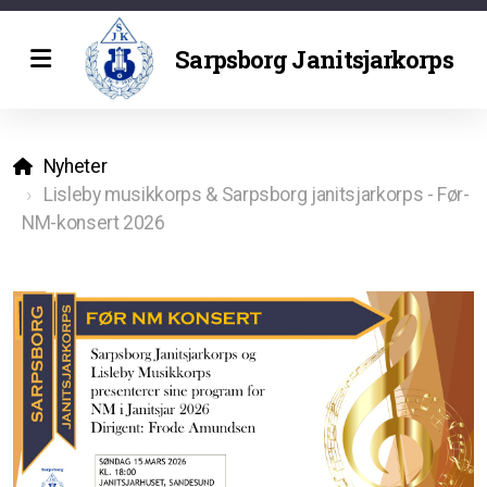
Sarpsborg Janitsjarkorps
Historie
Nyheter
Lisleby musikkorps & Sarpsborg janitsjarkorps - Før-
NM-konsert 2026