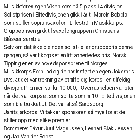
Musikkforeningen Viken kom på 5.plass i 4 divisjon.
Solistprisen i Elitedivisjonen gikk i år til Marcin Bobola
som spiller sopransaxofon i Lillestrøm Musikkorps.
Gruppeprisen gikk til saxofongruppen i Christiania
Blåseensemble.
Selv om det ikke ble noen solist- eller gruppepris denne
gangen, så vant korpset en litt annerledes pris. Norsk
Tipping er en av hovedsponsorene til Norges
Musikkorps Forbund og de har innført en egen Jokerpris.
Dvs. at det var trekning av et tilfeldig korps i en tilfeldig
divisjon. Premien var kr. 10 000,-. Overraskelsen var stor
når det var korpset som spilte som nr 10 i Elitedivisjonen
som ble trukket ut. Det var altså Sarpsborg
Janitsjarkorps. Vi takker sponsoren så mye for at de
stiller opp med slike premier!
Dommere: Dávur Juul Magnussen, Lennart Blak Jensen
og Jan Van der Roost