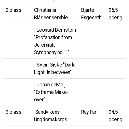
2.plass
Christiania
Bjarte
96,5
Blåseensemble
Engeseth
poeng
- Leonard Bernstein
"Profanation from
Jeremiah,
Symphony no. 1"
- Svein Giske "Dark.
Light. In between"
- Johan deMeij
"Extreme Make-
over"
3.plass
Sandvikens
Ray Farr
94,5
Ungdomskorps
poeng