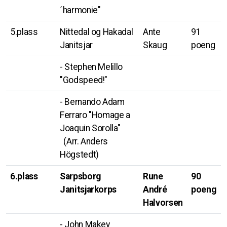
´harmonie"
5.plass
Nittedal og Hakadal
Ante
91
Janitsjar
Skaug
poeng
- Stephen Melillo
"Godspeed!"
- Bernando Adam
Ferraro "Homage a
Joaquin Sorolla"
(Arr. Anders
Högstedt)
6.plass
Sarpsborg
Rune
90
Janitsjarkorps
André
poeng
Halvorsen
- John Makey