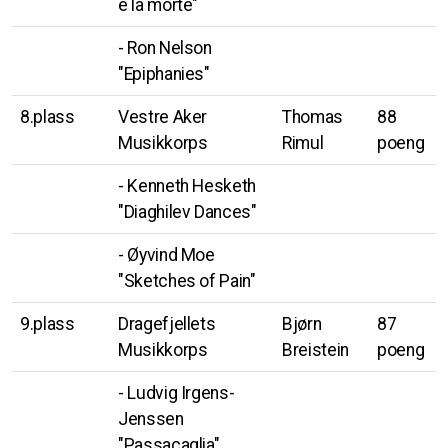
e la morte"
- Ron Nelson
"Epiphanies"
8.plass
Vestre Aker
Thomas
88
Musikkorps
Rimul
poeng
- Kenneth Hesketh
"Diaghilev Dances"
- Øyvind Moe
"Sketches of Pain"
9.plass
Dragefjellets
Bjørn
87
Musikkorps
Breistein
poeng
- Ludvig Irgens-
Jenssen
"Passacaglia"