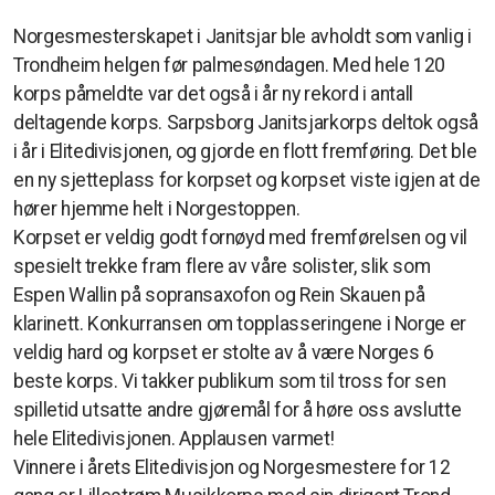
Norgesmesterskapet i Janitsjar ble avholdt som vanlig i
Trondheim helgen før palmesøndagen. Med hele 120
korps påmeldte var det også i år ny rekord i antall
deltagende korps. Sarpsborg Janitsjarkorps deltok også
i år i Elitedivisjonen, og gjorde en flott fremføring. Det ble
en ny sjetteplass for korpset og korpset viste igjen at de
hører hjemme helt i Norgestoppen.
Korpset er veldig godt fornøyd med fremførelsen og vil
spesielt trekke fram flere av våre solister, slik som
Espen Wallin på sopransaxofon og Rein Skauen på
klarinett. Konkurransen om topplasseringene i Norge er
veldig hard og korpset er stolte av å være Norges 6
beste korps. Vi takker publikum som til tross for sen
spilletid utsatte andre gjøremål for å høre oss avslutte
hele Elitedivisjonen. Applausen varmet!
Vinnere i årets Elitedivisjon og Norgesmestere for 12