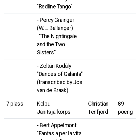
"Redline Tango"
- Percy Grainger
(W.L. Ballenger)
"The Nightingale
and the Two
Sisters"
- Zoltán Kodály
"Dances of Galanta"
(transcribed by Jos
van de Braak)
7.plass
Kolbu
Christian
89
Janitsjarkorps
Tenfjord
poeng
- Bert Appelmont
"Fantasia per la vita