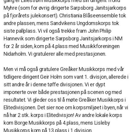
gang er Lillestrøm Musikkorps med sin dirigent Trond
Myhre (som for øvrig dirigerte Sarpsborg Janitsjarkorps
på fjorårets julekonsert). Christiania Blåseensemble tok
andre plassen, mens Sandvikens Ungdomskorps tok
siste pallplass. Vi vil også trekke fram John Philip
Hannevik som dirigerte Sarpsborg Janitsjarkorps i NM
for 2 år siden, kom på 4.plass med Musikkforeningen
Nidarholm. Vi gratulerer alle med prestasjonen.
Men vi må også gratulere Greåker Musikkorps med vår
tidligere dirigent Geir Holm som vant 1. divisjon, allerede i
sitt andre år i denne tøffe divisjonen. Vi er dypt
imponerte over både prestasjonen på scenen og med
resultatet. Vi gleder oss til å møte Greåker Musikkorps i
Elitedivisjonen. Det sier noe om korpsmiljøet i byen, når vi
nå har 2 stk. korps i Elitedivisjon! Av andre lokale korps
kom Borge Musikkorps på 4.plass, mens Lisleby
Musikkorps kom på 13.plass i 1 divisjon.