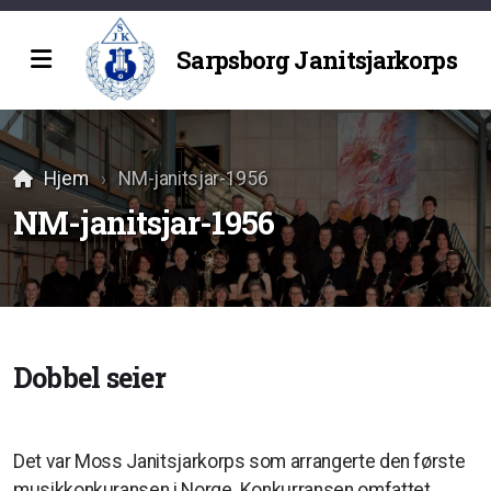
Sarpsborg Janitsjarkorps
Historie
Hjem
NM-janitsjar-1956
NM-janitsjar-1956
Dobbel seier
Det var Moss Janitsjarkorps som arrangerte den første
musikkonkuransen i Norge. Konkurransen omfattet